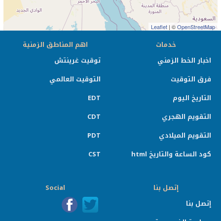
Leaflet
| ©
OpenStreetMap
خدمات
اهم المناطق الزمنية
اخبار الخط الزمني
توقيت غرينتش
فرق التوقيت
التوقيت العالمي
التاريخ اليوم
EDT
التقويم الهجري
CDT
التقويم الميلادي
PDT
كود الساعة والتاريخ html
CST
إتصل بنا
Social
إتصل بنا