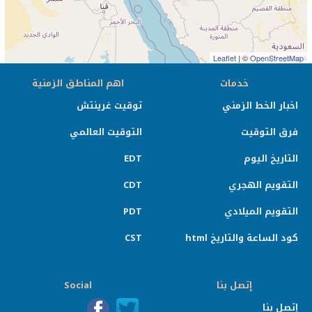
Leaflet
| ©
OpenStreetMap
خدمات
اهم المناطق الزمنية
اخبار الخط الزمني
توقيت غرينتش
فرق التوقيت
التوقيت العالمي
التاريخ اليوم
EDT
التقويم الهجري
CDT
التقويم الميلادي
PDT
كود الساعة والتاريخ html
CST
إتصل بنا
Social
إتصل بنا