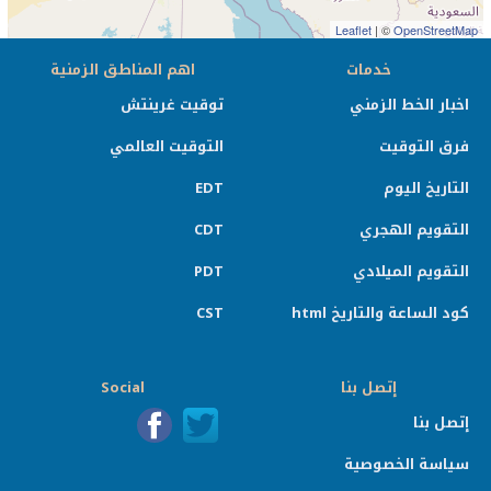
Leaflet
| ©
OpenStreetMap
خدمات
اهم المناطق الزمنية
اخبار الخط الزمني
توقيت غرينتش
فرق التوقيت
التوقيت العالمي
التاريخ اليوم
EDT
التقويم الهجري
CDT
التقويم الميلادي
PDT
كود الساعة والتاريخ html
CST
إتصل بنا
Social
إتصل بنا
سياسة الخصوصية