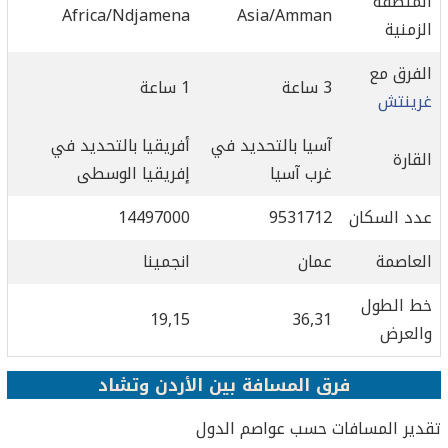
المنطقة
Africa/Ndjamena
Asia/Amman
الزمنية
الفرق مع
3 ساعة
1 ساعة
غرينتش
آسيا بالتحديد في
أفريقيا بالتحديد في
القارة
غرب آسيا
إفريقيا الوسطى
عدد السكان
9531712
14497000
العاصمة
عمان
انجمينا
خط الطول
19,15
36,31
والعرض
فرق المسافة بين الأردن وتشاد
تقدير المسافات حسب عواصم الدول