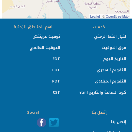
Leaflet
| ©
OpenStreetMap
خدمات
اهم المناطق الزمنية
اخبار الخط الزمني
توقيت غرينتش
فرق التوقيت
التوقيت العالمي
التاريخ اليوم
EDT
التقويم الهجري
CDT
التقويم الميلادي
PDT
كود الساعة والتاريخ html
CST
إتصل بنا
Social
إتصل بنا