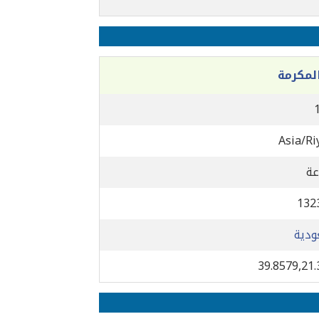
لمكرمة
Asia/Ri
132
ودية
39.8579,21