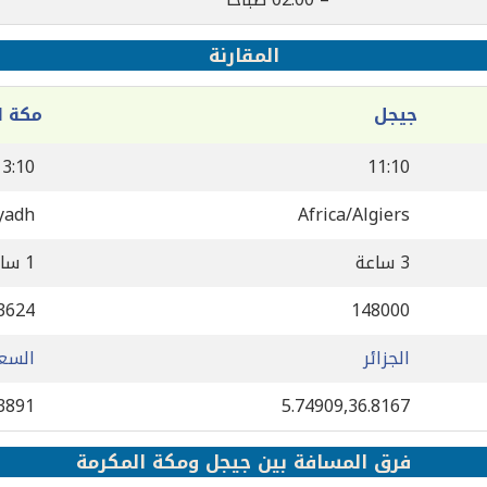
المقارنة
جيجل
مكة ا
13:10
11:10
yadh
Africa/Algiers
3 ساعة
1 ساعة
3624
148000
الجزائر
السع
.3891
5.74909,36.8167
فرق المسافة بين جيجل ومكة المكرمة