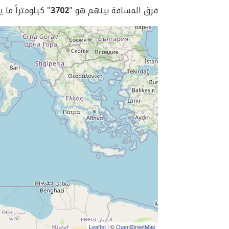
فرق المسافة بينهم هو "
3702
" كيلومتراً ما 
Leaflet
| ©
OpenStreetMap