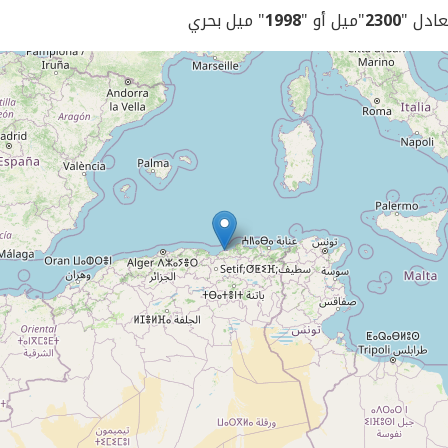
يعادل "
2300
"ميل أو "
1998
" ميل بحري