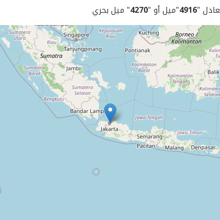
يعادل "
4916
"ميل أو "
4270
" ميل بحري