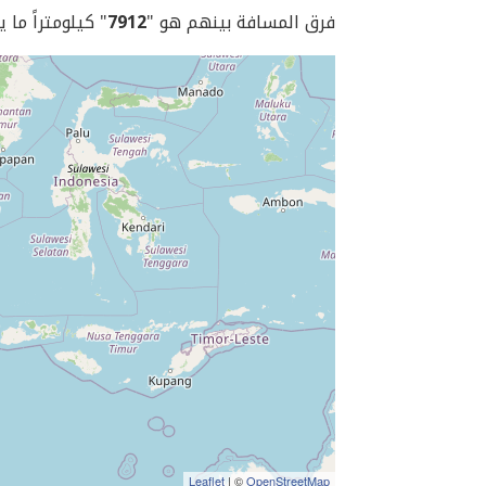
فرق المسافة بينهم هو "
7912
" كيلومتراً ما 
Leaflet
| ©
OpenStreetMap