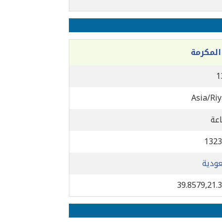
المكرمة
1
Asia/Ri
1323
ودية
39.8579,21.