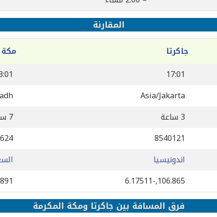
المقارنة
جاكرتا
مكة 
3:01
17:01
yadh
Asia/Jakarta
3 ساعة
7 ساعة
624
8540121
اندونيسيا
السع
3891
106.865,-6.17511
فرق المسافة بين جاكرتا ومكة المكرمة