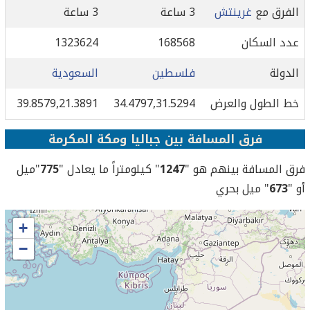
الفرق مع
غرينتش
3 ساعة
3 ساعة
عدد السكان
168568
1323624
الدولة
فلسطين
السعودية
خط الطول والعرض
34.4797,31.5294
39.8579,21.3891
فرق المسافة بين جباليا ومكة المكرمة
فرق المسافة بينهم هو "
1247
" كيلومتراً ما يعادل "
775
"ميل
أو "
673
" ميل بحري
+
−