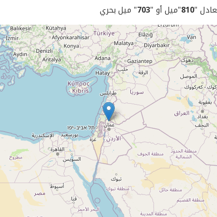
يعادل "
810
"ميل أو "
703
" ميل بحري