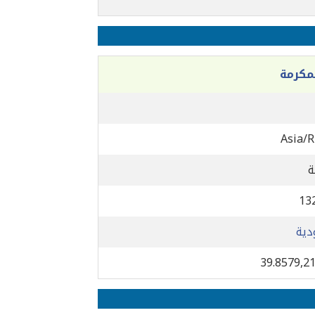
مكرمة
Asia/R
13
دية
39.8579,2