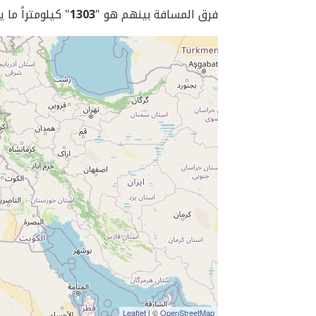
فرق المسافة بينهم هو "
1303
" كيلومتراً ما 
Leaflet
| ©
OpenStreetMap