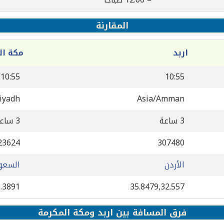
المقارنة
اربد
مكة ال
10:55
10:55
iyadh
Asia/Amman
3 ساعة
3 ساعة
23624
307480
الأردن
السعو
1.3891
35.8479,32.557
فرق المسافة بين اربد ومكة المكرمة