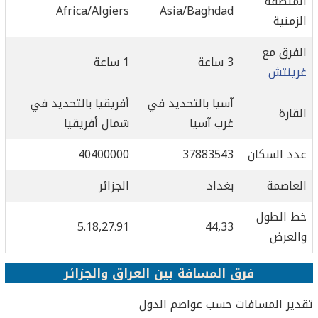
المنطقة
Africa/Algiers
Asia/Baghdad
الزمنية
الفرق مع
3 ساعة
1 ساعة
غرينتش
آسيا بالتحديد في
أفريقيا بالتحديد في
القارة
غرب آسيا
شمال أفريقيا
عدد السكان
37883543
40400000
العاصمة
بغداد
الجزائر
خط الطول
5.18,27.91
44,33
والعرض
فرق المسافة بين العراق والجزائر
تقدير المسافات حسب عواصم الدول