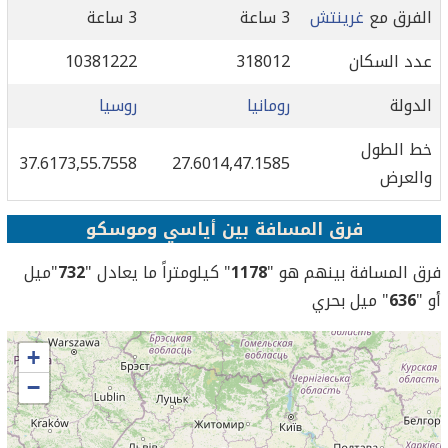
الفرق مع
غرينتش
3 ساعة
3 ساعة
عدد السكان
318012
10381222
الدولة
رومانيا
روسيا
خط الطول
37.6173,55.7558
27.6014,47.1585
والعرض
فرق المسافة بين أياسي وموسكو
فرق المسافة بينهم هو "
1178
" كيلومتراً ما يعادل "
732
"ميل
أو "
636
" ميل بحري
+
−