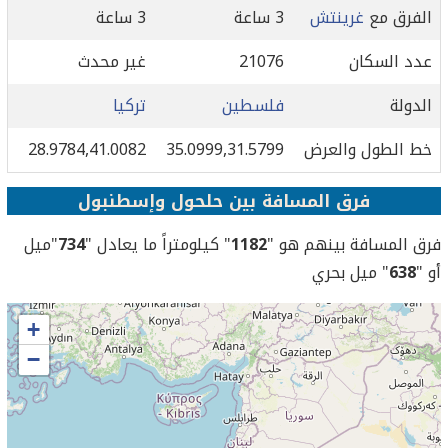
الفرق مع
غرينتش
3 ساعة
3 ساعة
عدد السكان
21076
غير محدث
الدولة
فلسطين
تركيا
خط الطول والعرض
35.0999,31.5799
28.9784,41.0082
فرق المسافة بين حلحول وإسطنبول
فرق المسافة بينهم هو "
1182
" كيلومتراً ما يعادل "
734
"ميل
أو "
638
" ميل بحري
+
−