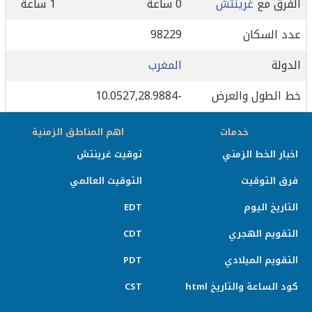
الفرق مع
غرينتش
0 ساعة
1 ساعة
عدد السكان
98229
الدولة
المغرب
خط الطول والعرض
-10.0527,28.9884
خدمات
اهم المناطق الزمنية
اخبار الخط الزمني
توقيت غرينتش
فرق التوقيت
التوقيت العالمي
التاريخ اليوم
EDT
التقويم الهجري
CDT
التقويم الميلادي
PDT
كود الساعة والتاريخ html
CST