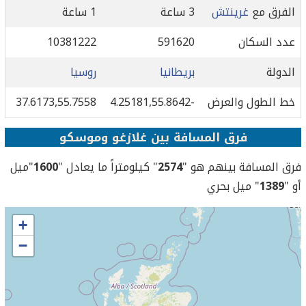
الفرق مع
غرينتش
3 ساعة
1 ساعة
عدد السكان
591620
10381222
الدولة
بريطانيا
روسيا
خط الطول والعرض
-4.25181,55.8642
37.6173,55.7558
فرق المسافة بين غلازغو وموسكو
فرق المسافة بينهم هو "
2574
" كيلومتراً ما يعادل "
1600
"ميل
أو "
1389
" ميل بحري
+
−