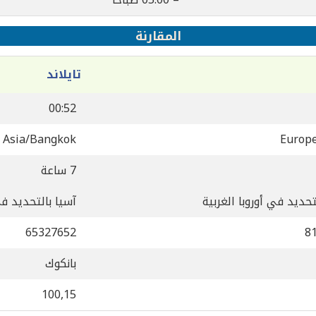
المقارنة
تايلاند
00:52
Asia/Bangkok
Europe
7 ساعة
لتحديد في أوروبا الغربية
آسيا بالتحديد 
65327652
8
بانكوك
100,15