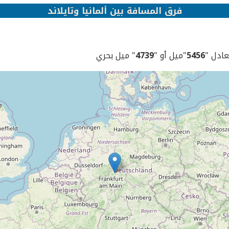
فرق المسافة بين ألمانيا وتايلاند
يعادل "
5456
"ميل أو "
4739
" ميل بحري