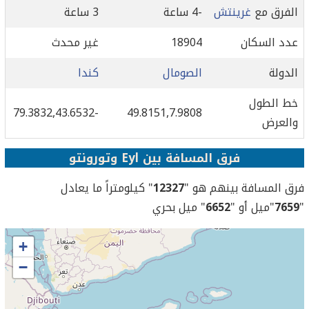
الفرق مع
غرينتش
-4 ساعة
3 ساعة
عدد السكان
18904
غير محدث
الدولة
الصومال
كندا
خط الطول
-79.3832,43.6532
49.8151,7.9808
والعرض
فرق المسافة بين Eyl وتورونتو
فرق المسافة بينهم هو "
12327
" كيلومتراً ما يعادل
"
7659
"ميل أو "
6652
" ميل بحري
+
−