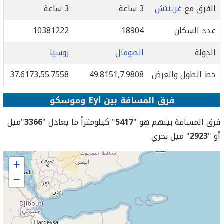
الفرق مع
غرينتش
3 ساعة
3 ساعة
عدد السكان
18904
10381222
الدولة
الصومال
روسيا
خط الطول والعرض
49.8151,7.9808
37.6173,55.7558
فرق المسافة بين Eyl وموسكو
فرق المسافة بينهم هو "
5417
" كيلومتراً ما يعادل "
3366
"ميل
أو "
2923
" ميل بحري
+
−