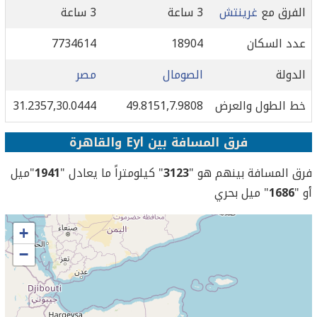
الفرق مع
غرينتش
3 ساعة
3 ساعة
عدد السكان
18904
7734614
الدولة
الصومال
مصر
خط الطول والعرض
49.8151,7.9808
31.2357,30.0444
فرق المسافة بين Eyl والقاهرة
فرق المسافة بينهم هو "
3123
" كيلومتراً ما يعادل "
1941
"ميل
أو "
1686
" ميل بحري
+
−