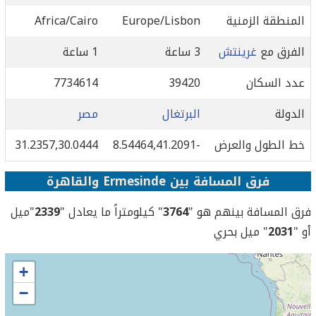
المنطقة الزمنية
Europe/Lisbon
Africa/Cairo
الفرق مع
غرينتش
3 ساعة
1 ساعة
عدد السكان
39420
7734614
الدولة
البرتغال
مصر
خط الطول والعرض
-8.54464,41.2091
31.2357,30.0444
فرق المسافة بين Ermesinde والقاهرة
فرق المسافة بينهم هو "
3764
" كيلومتراً ما يعادل "
2339
"ميل
أو "
2031
" ميل بحري
+
−