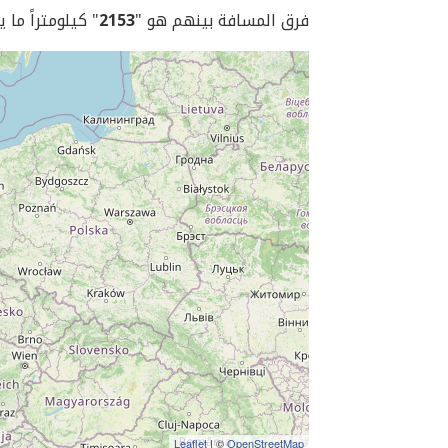
فرق المسافة بينهم هو "
2153
" كيلومتراً ما 
Leaflet
| ©
OpenStreetMap