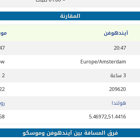
المقارنة
آيندهوفن
مو
47
20:47
ow
Europe/Amsterdam
3 ساعة
2 ساعة
22
209620
هولندا
رو
58
5.46972,51.4416
فرق المسافة بين آيندهوفن وموسكو