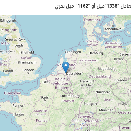
يعادل "
1338
"ميل أو "
1162
" ميل بحري