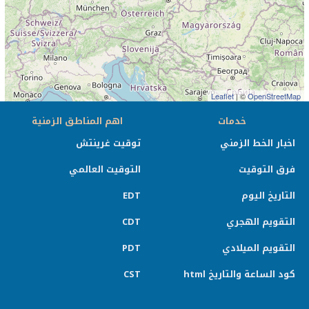
Leaflet
| ©
OpenStreetMap
خدمات
اهم المناطق الزمنية
اخبار الخط الزمني
توقيت غرينتش
فرق التوقيت
التوقيت العالمي
التاريخ اليوم
EDT
التقويم الهجري
CDT
التقويم الميلادي
PDT
كود الساعة والتاريخ html
CST