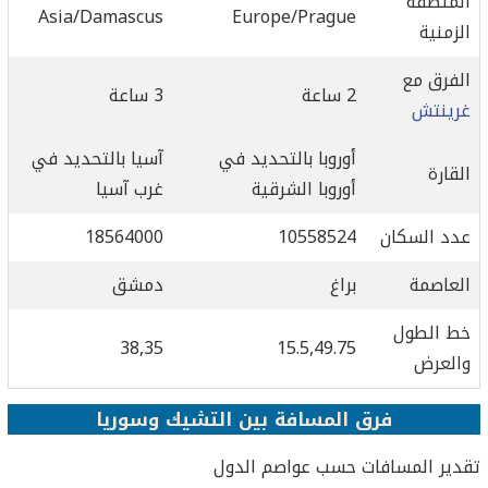
المنطقة
Asia/Damascus
Europe/Prague
الزمنية
الفرق مع
2 ساعة
3 ساعة
غرينتش
أوروبا بالتحديد في
آسيا بالتحديد في
القارة
أوروبا الشرقية
غرب آسيا
عدد السكان
10558524
18564000
العاصمة
براغ
دمشق
خط الطول
38,35
15.5,49.75
والعرض
فرق المسافة بين التشيك وسوريا
تقدير المسافات حسب عواصم الدول