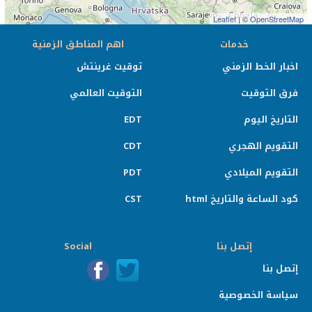
Leaflet
| ©
OpenStreetMap
خدمات
اهم المناطق الزمنية
اخبار الخط الزمني
توقيت غرينتش
فرق التوقيت
التوقيت العالمي
التاريخ اليوم
EDT
التقويم الهجري
CDT
التقويم الميلادي
PDT
كود الساعة والتاريخ html
CST
إتصل بنا
Social
إتصل بنا
سياسة الخصوصية