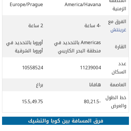
المنطقة
Europe/Prague
America/Havana
الزمنية
الفرق مع
-4 ساعة
2 ساعة
غرينتش
Americas بالتحديد في
أوروبا بالتحديد في
القارة
منطقة البحر الكاريبي
أوروبا الشرقية
عدد
10558524
11239004
السكان
العاصمة
هافانا
براغ
خط الطول
15.5,49.75
-80,21.5
والعرض
فرق المسافة بين كوبا والتشيك