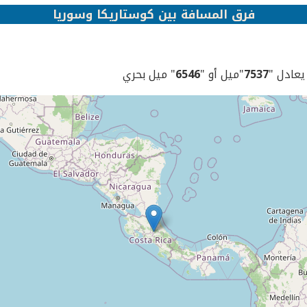
فرق المسافة بين كوستاريكا وسوريا
 يعادل "
7537
"ميل أو "
6546
" ميل بحري