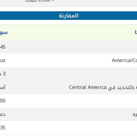
المقارنة
سور
:45
cus
America/Co
3 ساعة
Ce
آسي
00
ه
دم
,35