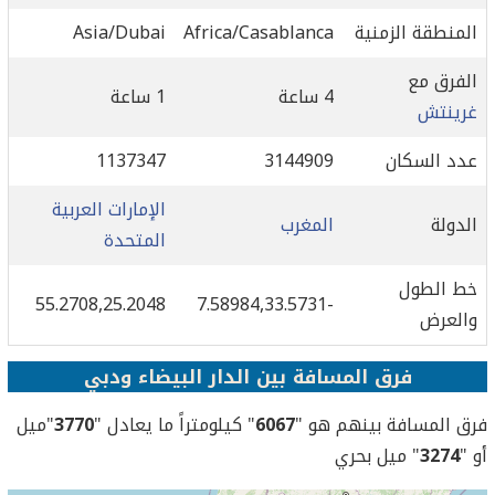
المنطقة الزمنية
Africa/Casablanca
Asia/Dubai
الفرق مع
4 ساعة
1 ساعة
غرينتش
عدد السكان
3144909
1137347
الإمارات العربية
الدولة
المغرب
المتحدة
خط الطول
55.2708,25.2048
-7.58984,33.5731
والعرض
فرق المسافة بين الدار البيضاء ودبي
فرق المسافة بينهم هو "
6067
" كيلومتراً ما يعادل "
3770
"ميل
أو "
3274
" ميل بحري