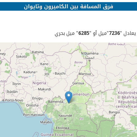
فرق المسافة بين الكاميرون وتايوان
 يعادل "
7236
"ميل أو "
6285
" ميل بحري