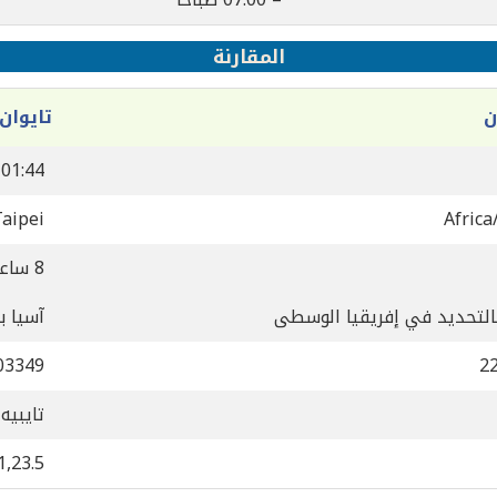
المقارنة
ن
تايوان
01:44
Taipei
Africa
8 ساعة
بالتحديد في إفريقيا الوسطى
آسيا ب
03349
2
تايبيه
1,23.5