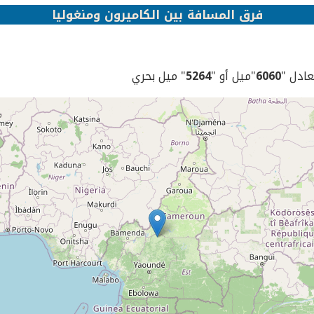
فرق المسافة بين الكاميرون ومنغوليا
يعادل "
6060
"ميل أو "
5264
" ميل بحري