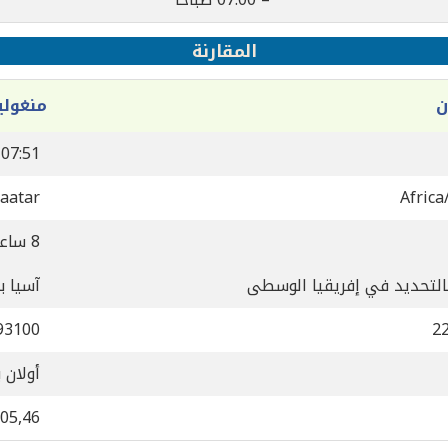
المقارنة
ن
منغولي
07:51
aatar
Africa
8 ساعة
بالتحديد في إفريقيا الوسطى
آسيا ب
93100
2
أولان ب
05,46