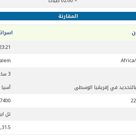
= 02:00 صباحاً
المقارنة
ن
اسرائ
23:21
salem
Africa
3 ساعة
بالتحديد في إفريقيا الوسطى
آسيا 
7400
22
تل اب
,31.5