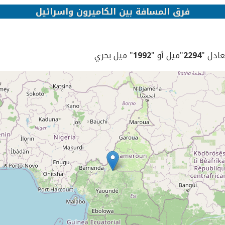
فرق المسافة بين الكاميرون واسرائيل
يعادل "
2294
"ميل أو "
1992
" ميل بحري