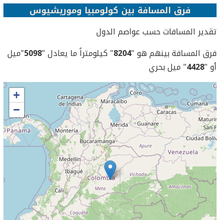
فرق المسافة بين كولومبيا وموريشيوس
تقدير المسافات حسب عواصم الدول
فرق المسافة بينهم هو "
8204
" كيلومتراً ما يعادل "
5098
"ميل
أو "
4428
" ميل بحري
+
−