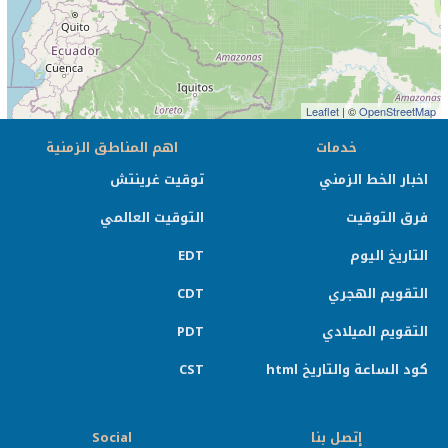
Leaflet
| ©
OpenStreetMap
خدمات
اهم المناطق الزمنية
اخبار الخط الزمني
توقيت غرينتش
فرق التوقيت
التوقيت العالمي
التاريخ اليوم
EDT
التقويم الهجري
CDT
التقويم الميلادي
PDT
كود الساعة والتاريخ html
CST
إتصل بنا
Social