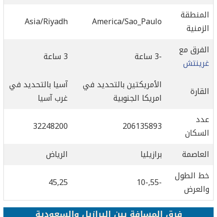
المنطقة
Asia/Riyadh
America/Sao_Paulo
الزمنية
الفرق مع
-3 ساعة
3 ساعة
غرينتش
الأمريكتين بالتحديد في
آسيا بالتحديد في
القارة
امريكا الجنوبية
غرب آسيا
عدد
32248200
206135893
السكان
العاصمة
برازيليا
الرياض
خط الطول
45,25
-55,-10
والعرض
فرق المسافة بين البرازيل والسعودية