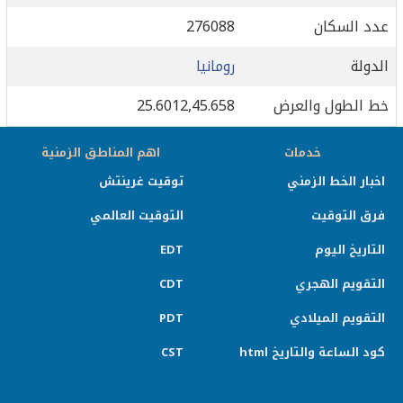
عدد السكان
276088
الدولة
رومانيا
خط الطول والعرض
25.6012,45.658
خدمات
اهم المناطق الزمنية
اخبار الخط الزمني
توقيت غرينتش
فرق التوقيت
التوقيت العالمي
التاريخ اليوم
EDT
التقويم الهجري
CDT
التقويم الميلادي
PDT
كود الساعة والتاريخ html
CST