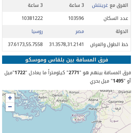
الفرق مع
غرينتش
3 ساعة
3 ساعة
عدد السكان
103596
10381222
الدولة
مصر
روسيا
خط الطول والعرض
31.3578,31.2141
37.6173,55.7558
فرق المسافة بين بلقاس وموسكو
فرق المسافة بينهم هو "
2771
" كيلومتراً ما يعادل "
1722
"ميل
أو "
1495
" ميل بحري
+
−