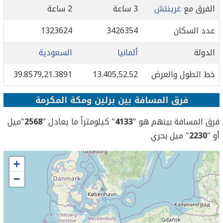
الفرق مع
غرينتش
3 ساعة
2 ساعة
عدد السكان
3426354
1323624
الدولة
ألمانيا
السعودية
خط الطول والعرض
13.405,52.52
39.8579,21.3891
فرق المسافة بين برلين ومكة المكرمة
فرق المسافة بينهم هو "
4133
" كيلومتراً ما يعادل "
2568
"ميل
أو "
2230
" ميل بحري
+
−