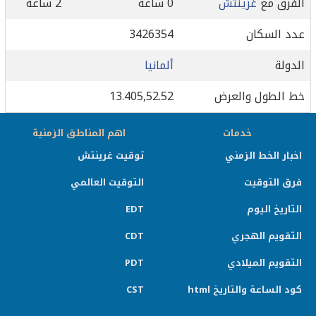
الفرق مع
غرينتش
0 ساعة
2 ساعة
عدد السكان
3426354
الدولة
ألمانيا
خط الطول والعرض
13.405,52.52
خدمات
اهم المناطق الزمنية
اخبار الخط الزمني
توقيت غرينتش
فرق التوقيت
التوقيت العالمي
التاريخ اليوم
EDT
التقويم الهجري
CDT
التقويم الميلادي
PDT
كود الساعة والتاريخ html
CST