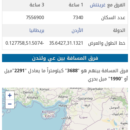
الفرق مع
غرينتش
1 ساعة
3 ساعة
عدد السكان
7340
7556900
الدولة
الأردن
بريطانيا
خط الطول والعرض
35.6427,31.1321
-0.127758,51.5074
فرق المسافة بين عي ولندن
فرق المسافة بينهم هو "
3688
" كيلومتراً ما يعادل "
2291
"ميل
أو "
1990
" ميل بحري
+
−