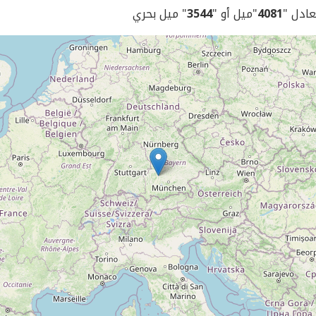
يعادل "
4081
"ميل أو "
3544
" ميل بحري