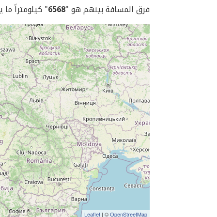
فرق المسافة بينهم هو "
6568
" كيلومتراً ما 
Leaflet
| ©
OpenStreetMap