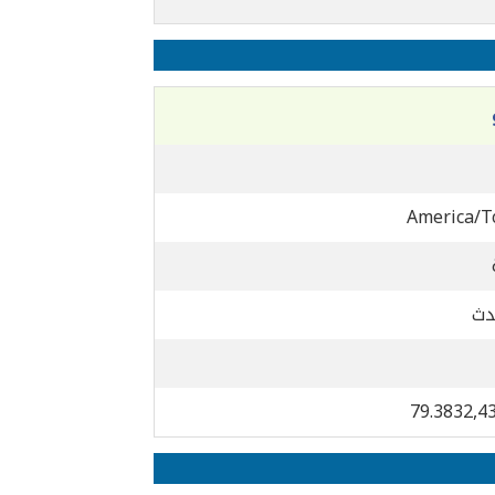
America/T
دث