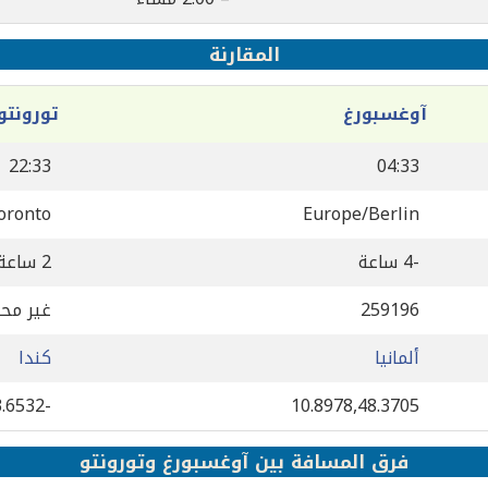
المقارنة
آوغسبورغ
تورونتو
22:33
04:33
oronto
Europe/Berlin
-4 ساعة
2 ساعة
259196
غير مح
ألمانيا
كندا
-79.3832,43.6532
10.8978,48.3705
فرق المسافة بين آوغسبورغ وتورونتو