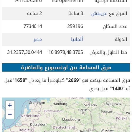
المنطقة الزمنية
Europe/Berlin
Africa/Cairo
الفرق مع
غرينتش
3 ساعة
2 ساعة
عدد السكان
259196
7734614
الدولة
ألمانيا
مصر
خط الطول والعرض
10.8978,48.3705
31.2357,30.0444
فرق المسافة بين آوغسبورغ والقاهرة
فرق المسافة بينهم هو "
2669
" كيلومتراً ما يعادل "
1658
"ميل
أو "
1440
" ميل بحري
+
−