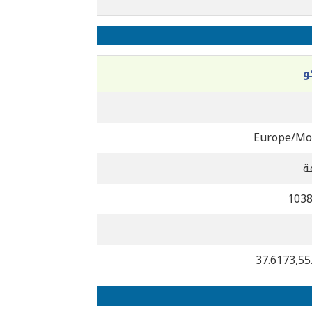
و
Europe/Mo
103
37.6173,55