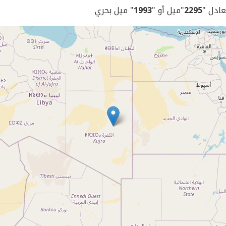
يعادل "
2295
"ميل أو "
1993
" ميل بحري