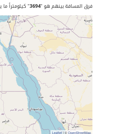
فرق المسافة بينهم هو "
3694
" كيلومتراً ما 
Leaflet
| ©
OpenStreetMap