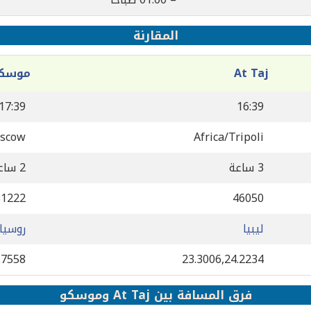
المقارنة
At Taj
موسك
17:39
16:39
scow
Africa/Tripoli
3 ساعة
2 ساعة
81222
46050
ليبيا
روسيا
.7558
23.3006,24.2234
فرق المسافة بين At Taj وموسكو