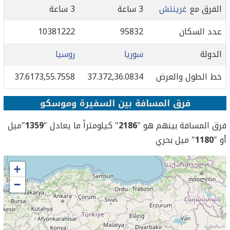
الفرق مع
غرينتش
3 ساعة
3 ساعة
عدد السكان
95832
10381222
الدولة
سوريا
روسيا
خط الطول والعرض
37.372,36.0834
37.6173,55.7558
فرق المسافة بين السفيرة وموسكو
فرق المسافة بينهم هو "
2186
" كيلومتراً ما يعادل "
1359
"ميل
أو "
1180
" ميل بحري
+
−