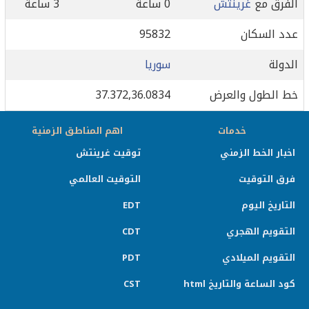
الفرق مع
غرينتش
0 ساعة
3 ساعة
عدد السكان
95832
الدولة
سوريا
خط الطول والعرض
37.372,36.0834
خدمات
اهم المناطق الزمنية
اخبار الخط الزمني
توقيت غرينتش
فرق التوقيت
التوقيت العالمي
التاريخ اليوم
EDT
التقويم الهجري
CDT
التقويم الميلادي
PDT
كود الساعة والتاريخ html
CST