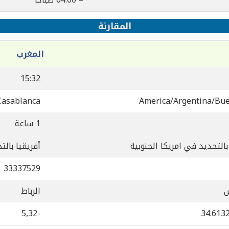
المقارنة
المغرب
15:32
Casablanca
America/Argentina/Bue
1 ساعة
بالتحديد في امريكا الجنوبية
أفريقيا بال
33337529
س
الرباط
-5,32