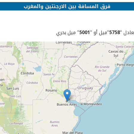
فرق المسافة بين الارجنتين والمغرب
يعادل "
5758
"ميل أو "
5001
" ميل بحري