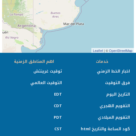
Leaflet
| ©
OpenStreetM
خدمات
اهم المناطق الزمنية
اخبار الخط الزمني
توقيت غرينتش
فرق التوقيت
التوقيت العالمي
التاريخ اليوم
EDT
التقويم الهجري
CDT
التقويم الميلادي
PDT
كود الساعة والتاريخ html
CST