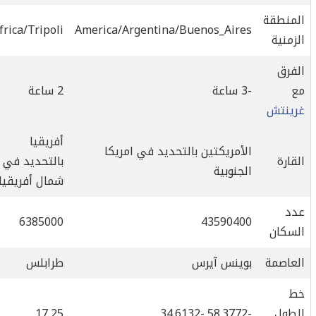
لمنطقة
Africa/Tripoli
America/Argentina/Buenos_Aires
لزمنية
لفرق
ع
-3 ساعة
2 ساعة
رينتش
أفريقيا
الأمريكتين بالتحديد في امريكا
لقارة
بالتحديد في
الجنوبية
شمال أفريقيا
دد
6385000
43590400
لسكان
لعاصمة
بوينس آيرس
طرابلس
ط
لطول
-58.3772,-34.6132
17,25