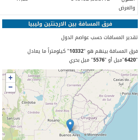
العرض
فرق المسافة بين الارجنتين وليبيا
دير المسافات حسب عواصم الدول
ق المسافة بينهم هو "
10332
" كيلومتراً ما يعادل
642
"ميل أو "
5576
" ميل بحري
+
−