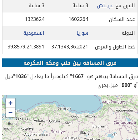
الفرق مع
غرينتش
3 ساعة
3 ساعة
عدد السكان
1602264
1323624
الدولة
سوريا
السعودية
خط الطول والعرض
37.1343,36.2021
39.8579,21.3891
فرق المسافة بين حلب ومكة المكرمة
فرق المسافة بينهم هو "
1667
" كيلومتراً ما يعادل "
1036
"ميل
أو "
900
" ميل بحري
+
−