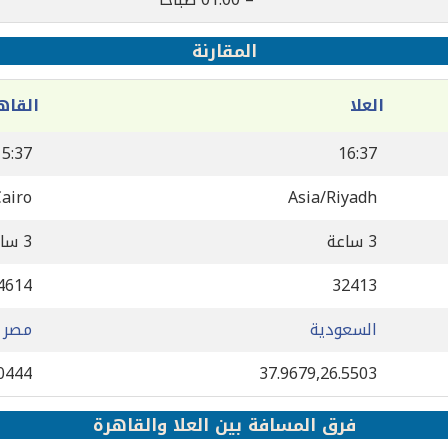
المقارنة
العلا
القاه
15:37
16:37
Cairo
Asia/Riyadh
3 ساعة
3 ساعة
4614
32413
السعودية
مصر
.0444
37.9679,26.5503
فرق المسافة بين العلا والقاهرة