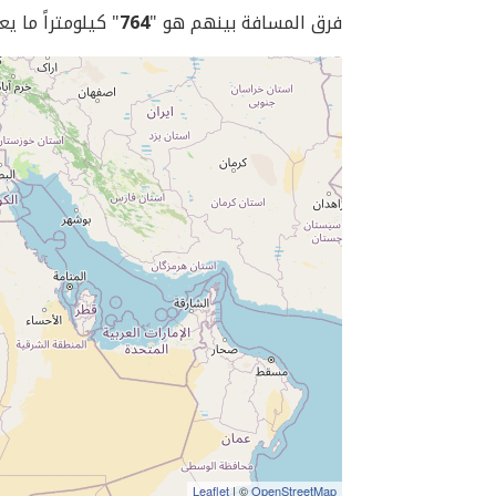
فرق المسافة بينهم هو "
764
" كيلومتراً ما يع
Leaflet
| ©
OpenStreetMap