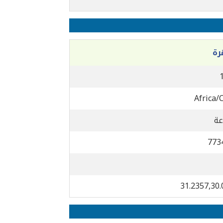
رة
Africa/
773
31.2357,30