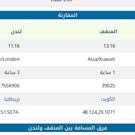
المقارنة
المنقف
لندن
11:16
13:16
e/London
Asia/Kuwait
1 ساعة
3 ساعة
7556900
39025
الكويت
بريطانيا
-0.127758,51.5074
48.124,29.1071
فرق المسافة بين المنقف ولندن