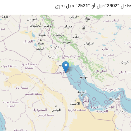
يعادل "
2902
"ميل أو "
2521
" ميل بحري