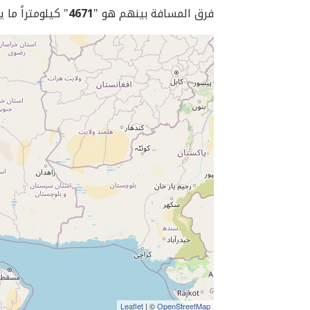
فرق المسافة بينهم هو "
4671
" كيلومتراً ما 
Leaflet
| ©
OpenStreetMap