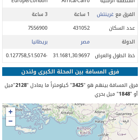
المنطقة الزمنية
Africa/Cairo
Europe/London
الفرق مع
غرينتش
1 ساعة
3 ساعة
عدد السكان
431052
7556900
الدولة
مصر
بريطانيا
خط الطول والعرض
31.1681,30.9697
-0.127758,51.5074
فرق المسافة بين المحلة الكبرى ولندن
فرق المسافة بينهم هو "
3425
" كيلومتراً ما يعادل "
2128
"ميل
أو "
1848
" ميل بحري
+
−