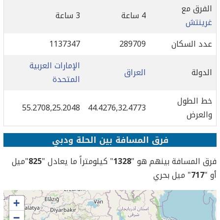
الفرق مع
4 ساعة
3 ساعة
غرينتش
عدد السكان
289709
1137347
الإمارات العربية
الدولة
العراق
المتحدة
خط الطول
55.2708,25.2048
44.4276,32.4773
والعرض
فرق المسافة بين الحلة ودبي
فرق المسافة بينهم هو "
1328
" كيلومتراً ما يعادل "
825
"ميل
أو "
717
" ميل بحري
+
−