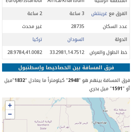
المنطقة الزمنية
Africa/Khartoum
Europe/Istanbul
الفرق مع
غرينتش
3 ساعة
2 ساعة
عدد السكان
28735
غير محدث
الدولة
السودان
تركيا
خط الطول والعرض
33.2981,14.7512
28.9784,41.0082
فرق المسافة بين الحصاحيصا وإسطنبول
فرق المسافة بينهم هو "
2948
" كيلومتراً ما يعادل "
1832
"ميل
أو "
1591
" ميل بحري
+
−