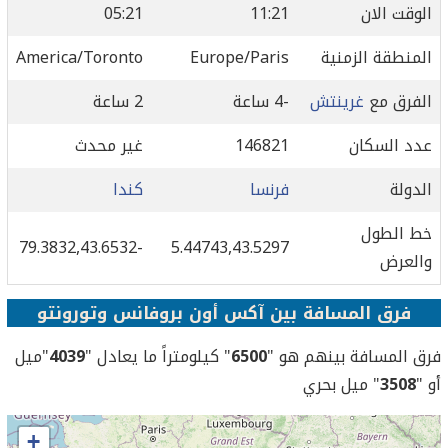
الوقت الان
11:21
05:21
المنطقة الزمنية
Europe/Paris
America/Toronto
الفرق مع
غرينتش
-4 ساعة
2 ساعة
عدد السكان
146821
غير محدث
الدولة
فرنسا
كندا
خط الطول
-79.3832,43.6532
5.44743,43.5297
والعرض
فرق المسافة بين آكس أون بروفانس وتورونتو
فرق المسافة بينهم هو "
6500
" كيلومتراً ما يعادل "
4039
"ميل
أو "
3508
" ميل بحري
+