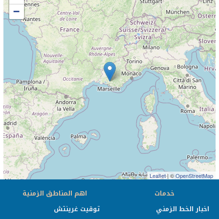
−
Leaflet
| ©
OpenStreetMap
خدمات
اهم المناطق الزمنية
اخبار الخط الزمني
توقيت غرينتش