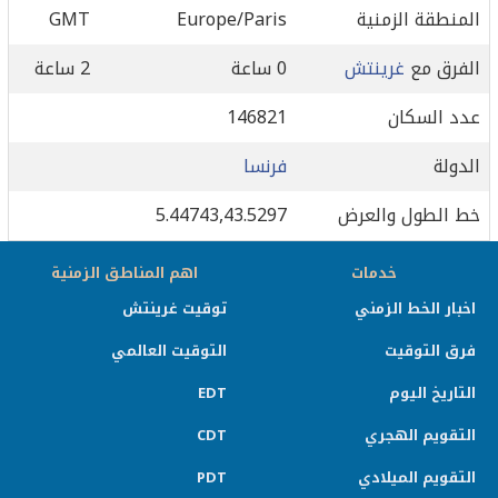
المنطقة الزمنية
Europe/Paris
GMT
الفرق مع
غرينتش
0 ساعة
2 ساعة
عدد السكان
146821
الدولة
فرنسا
خط الطول والعرض
5.44743,43.5297
خدمات
اهم المناطق الزمنية
اخبار الخط الزمني
توقيت غرينتش
فرق التوقيت
التوقيت العالمي
التاريخ اليوم
EDT
التقويم الهجري
CDT
التقويم الميلادي
PDT