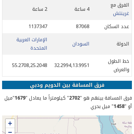
الفرق مع
4 ساعة
2 ساعة
غرينتش
عدد السكان
87068
1137347
الإمارات العربية
الدولة
السودان
المتحدة
خط الطول
55.2708,25.2048
32.2994,13.9951
والعرض
فرق المسافة بين الدويم ودبي
فرق المسافة بينهم هو "
2702
" كيلومتراً ما يعادل "
1679
"ميل
أو "
1458
" ميل بحري
+
−